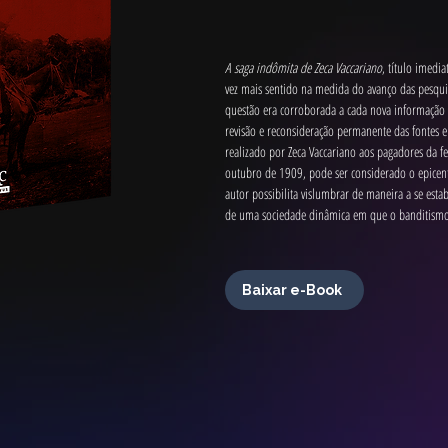
A saga indômita de Zeca Vaccariano
, título imedi
vez mais sentido na medida do avanço das pesqu
questão era corroborada a cada nova informação 
revisão e reconsideração permanente das fontes e
realizado por Zeca Vaccariano aos pagadores da f
outubro de 1909, pode ser considerado o epicent
autor possibilita vislumbrar de maneira a se estab
de uma sociedade dinâmica em que o banditismo 
Baixar e-Book