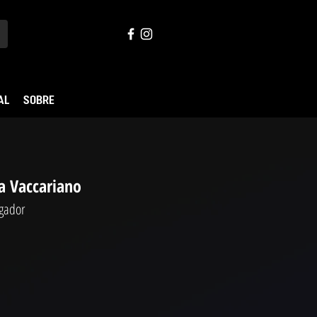
AL
SOBRE
a Vaccariano
agador