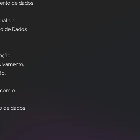
amento de dados
nal de
ção de Dados
pção,
quivamento,
ão,
a com o
o de dados,