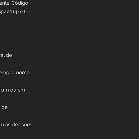
ente: Código
65/2014) e Lei
al de
xemplo, nome,
em um ou em
o de
em as decisões