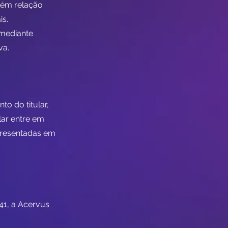
ntém relação
s.
mediante
va.
o do titular,
lar entre em
presentadas em
41, a Acervus