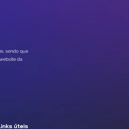
ade, sendo que
 website da
Links úteis