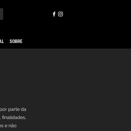
AL
SOBRE
 por parte da
finalidades,
es e não