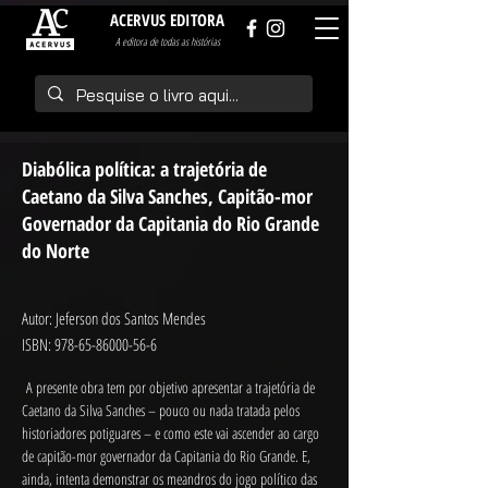
ACERVUS EDITORA
A editora de todas as histórias
Diabólica política: a trajetória de
Caetano da Silva Sanches, Capitão-mor
Governador da Capitania do Rio Grande
do Norte
Autor: Jeferson dos Santos Mendes
ISBN:
978-65-86000-56-6
A presente obra tem por objetivo apresentar a trajetória de 
Caetano da Silva Sanches – pouco ou nada tratada pelos 
historiadores potiguares – e como este vai ascender ao cargo 
de capitão-mor governador da Capitania do Rio Grande. E, 
ainda, intenta demonstrar os meandros do jogo político das 