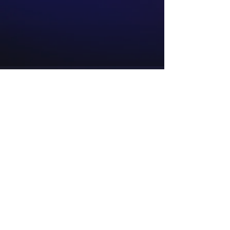
Sobre
Contato e Encarregado de Dados
Pessoais: Alex Antonio Vanin
(54) 99676-9020
Contatos
34.835.078
/0001-48
acervuseditora@gmail.com