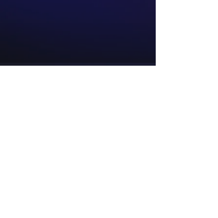
Sobre
Contato e Encarregado de Dados
Pessoais: Alex Antonio Vanin
(54) 99676-9020
Contatos
34.835.078
/0001-48
acervuseditora@gmail.com