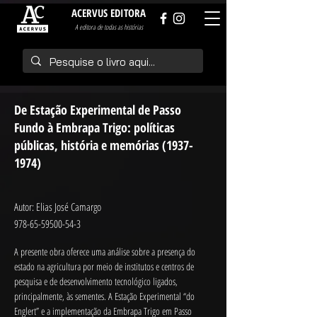
ACERVUS EDITORA
A editora de todas as histórias
De Estação Experimental de Passo
Fundo à Embrapa Trigo: políticas
públicas, história e memórias
(1937-
1974)
Autor: Elias José Camargo
978-65-59500-54-3
A presente obra oferece uma análise sobre a presença do 
estado na agricultura por meio de institutos e centros de 
pesquisa e de desenvolvimento tecnológico ligados, 
principalmente, às sementes. A Estação Experimental “do 
Englert” e a implementação da Embrapa Trigo em Passo 