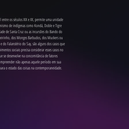
l entre os séculos XIX e XX, permite uma unidade 
gonismo de indígenas como Kondá, Doble e Tigre 
dade de Santa Cruz ou as incursões do Bando do 
heirinho, dos Monges Barbudos, dos Muckers ou 
 e do Falanstério do Say, são alguns dos casos que 
ntos sociais precisa considerar esses casos no 
e se desenvolve na concomitância de fatores 
 compreender não apenas aquele período em sua 
 para o estado das coisas na contemporaneidade.