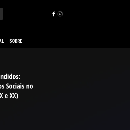
AL
SOBRE
andidos:
s Sociais no
IX e XX)