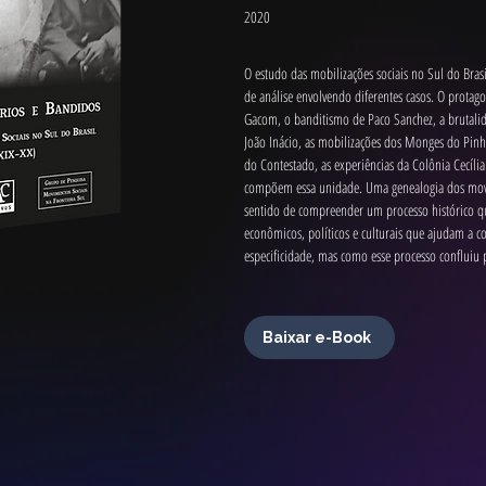
2020
O estudo das mobilizações sociais no Sul do Brasi
de análise envolvendo diferentes casos. O prota
Gacom, o banditismo de Paco Sanchez, a brutali
João Inácio, as mobilizações dos Monges do Pin
do Contestado, as experiências da Colônia Cecília
compõem essa unidade. Uma genealogia dos movime
sentido de compreender um processo histórico qu
econômicos, políticos e culturais que ajudam a
especificidade, mas como esse processo confluiu
Baixar e-Book