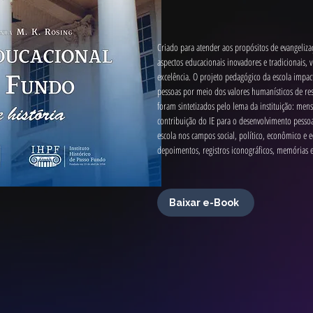
Criado para atender aos propósitos de evangelizaç
aspectos educacionais inovadores e tradicionais,
excelência. O projeto pedagógico da escola impac
pessoas por meio dos valores humanísticos de res
foram sintetizados pelo lema da instituição: men
contribuição do IE para o desenvolvimento pesso
escola nos campos social, político, econômico e e
depoimentos, registros iconográficos, memórias e
Baixar e-Book