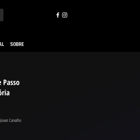
AL
SOBRE
e Passo
ória
jiovan Carvalho