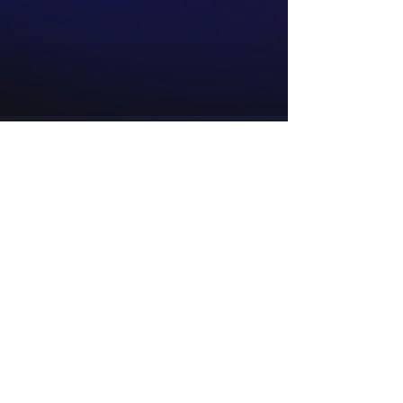
Sobre
Contato e Encarregado de Dados
Pessoais: Alex Antonio Vanin
(54) 99676-9020
Contatos
34.835.078
/0001-48
acervuseditora@gmail.com