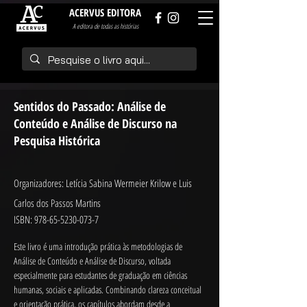
ACERVUS EDITORA
A editora de todas as histórias
Sentidos do Passado: Análise de
Conteúdo e Análise de Discurso na
Pesquisa Histórica
Organizadores: Letícia Sabina Wermeier Krilow e Luis
Carlos dos Passos Martins
ISBN:
978-65-5230-073-7
Este livro é uma introdução prática às metodologias de 
Análise de Conteúdo e Análise de Discurso, voltada 
especialmente para estudantes de graduação em ciências 
humanas, sociais e aplicadas. Combinando clareza conceitual 
e orientação prática, os capítulos abordam desde a 