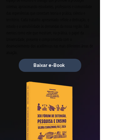
coletiva, aproximando estudantes, professores e comunidade 
das experiências que conectam teoria e prática, ciência e 
território. Cada trabalho apresentado reflete a dedicação, o 
estudo e a sensibilidade às demandas da nossa região. São 
eventos como este que mostram, na prática, o papel da 
Universidade, presente e comprometida com o 
desenvolvimento dos acadêmicos nas mais diferentes áreas de 
atuação.
Baixar e-Book