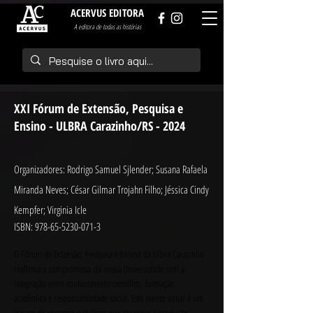
ACERVUS EDITORA
A editora de todas as histórias
XXI Fórum de Extensão, Pesquisa e
Ensino - ULBRA Carazinho/RS - 2024
Organizadores: Rodrigo Samuel Sjlender; Susana Rafaela
Miranda Neves; César Gilmar Trojahn Filho; Jéssica Cindy
Kempfer; Virginia Icle
ISBN:
978-65-5230-071-3
O Fórum de Extensão, Pesquisa e Ensino da Ulbra Carazinho 
reafirma o compromisso da nossa Universidade com a 
integração entre conhecimento científico, formação 
acadêmica e responsabilidade social. Este evento anual é um 
espaço de encontro e diálogo que promove a produção 