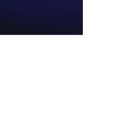
Sobre
Contato e Encarregado de Dados
Pessoais: Alex Antonio Vanin
(54) 99676-9020
Contatos
34.835.078
/0001-48
acervuseditora@gmail.com