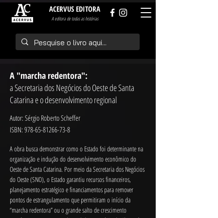
ACERVUS EDITORA
A editora de todas as histórias
A "marcha redentora":
a Secretaria dos Negócios do Oeste de Santa
Catarina e o desenvolvimento regional
Autor: Sérgio Roberto Scheffer
ISBN:
978-65-81266-73-8
A obra busca demonstrar como o Estado foi determinante na 
organização e indução do desenvolvimento econômico do 
Oeste de Santa Catarina. Por meio da Secretaria dos Negócios 
do Oeste (SNO), o Estado garantiu recursos financeiros, 
planejamento estratégico e financiamentos para remover 
pontos de estrangulamento que permitiram o início da 
“marcha redentora” ou o grande salto de crescimento 