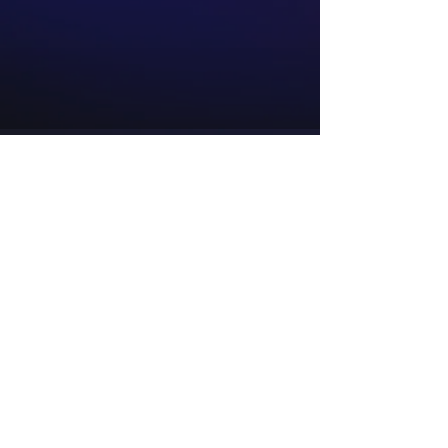
Sobre
Contato e Encarregado de Dados
Pessoais: Alex Antonio Vanin
(54) 99676-9020
Contatos
34.835.078
/0001-48
acervuseditora@gmail.com